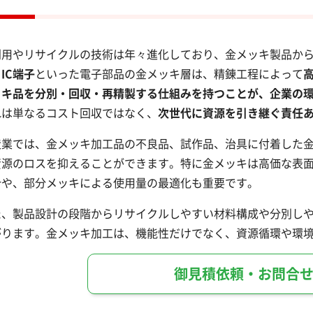
利用やリサイクルの技術は年々進化しており、金メッキ製品か
IC端子
といった電子部品の金メッキ層は、精錬工程によって
ッキ品を分別・回収・再精製する仕組みを持つことが、企業の環
れは単なるコスト回収ではなく、
次世代に資源を引き継ぐ責任
造業では、金メッキ加工品の不良品、試作品、治具に付着した
資源のロスを抑えることができます。特に金メッキは高価な表
計や、部分メッキによる使用量の最適化も重要です。
た、製品設計の段階からリサイクルしやすい材料構成や分別し
がります。金メッキ加工は、機能性だけでなく、資源循環や環
御見積依頼・お問合