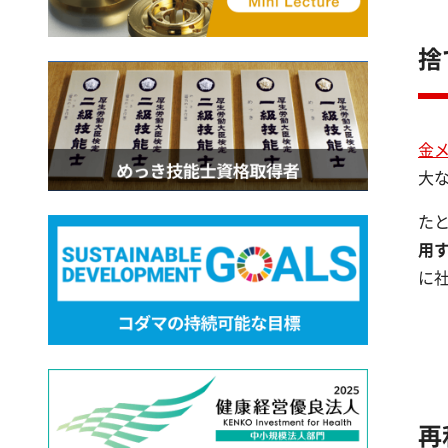
捨
金
大
た
用
に
再