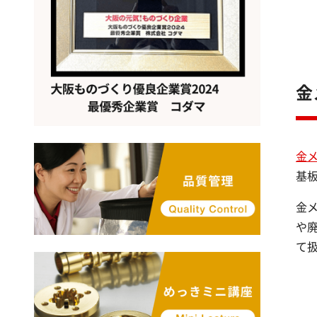
金
金
基
金
や
て