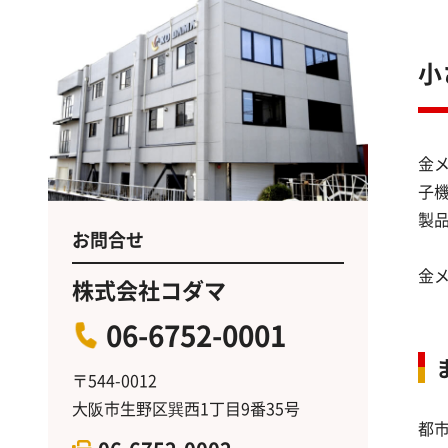
小
金
子
製
お問合せ
金
株式会社コダマ
06-6752-0001
〒544-0012
大阪市生野区巽西1丁目9番35号
都市