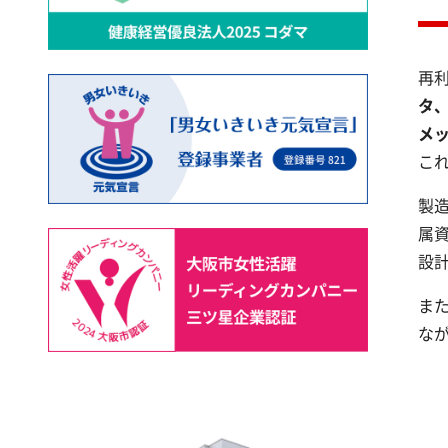
再
タ、
メ
こ
製
属
設
ま
な