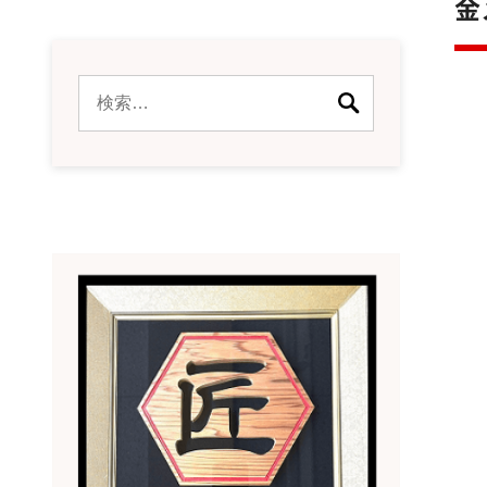
金
検
索: