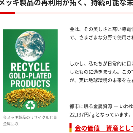
メッキ製品の再利用が拓く、持続可能な
金は、その美しさと高い導電
で、さまざまな分野で使用さ
しかし、私たちが日常的に目
したものに過ぎません。この
が、実は地球環境の未来を左
都市に眠る金属資源 ― いわ
22,137円/ｇとなっています
金メッキ製品のリサイクルと貴
金属回収
金の価値 資産とし