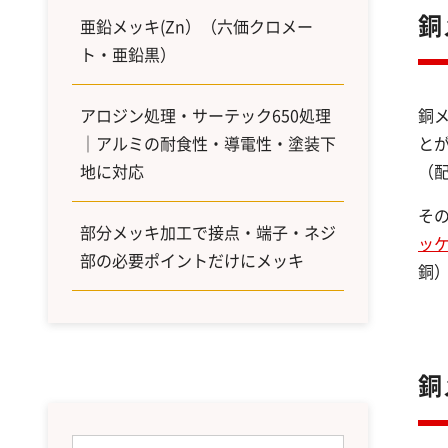
銅
亜鉛メッキ(Zn）（六価クロメー
ト・亜鉛黒）
銅
アロジン処理・サーテック650処理
と
｜アルミの耐食性・導電性・塗装下
（
地に対応
そ
部分メッキ加工で接点・端子・ネジ
ッ
部の必要ポイントだけにメッキ
銅
銅