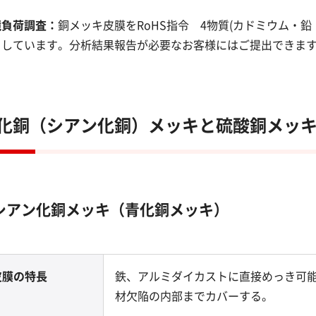
境負荷調査：
銅メッキ皮膜をRoHS指令 4物質(カドミウム・
）しています。分析結果報告が必要なお客様にはご提出できま
化銅（シアン化銅）メッキと硫酸銅メッ
シアン化銅メッキ（青化銅メッキ）
皮膜の特長
鉄、アルミダイカストに直接めっき可
材欠陥の内部までカバーする。