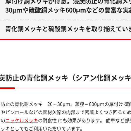
厚付け銅メッキが得意。浸炭防止の青化銅メ
30µｍや硫酸銅メッキ600μmなどの豊富な実
青化銅メッキと硫酸銅メッキを取り揃えてい
炭防止の青化銅メッキ（シアン化銅メッキ）
防止の青化銅メッキ 20～30µｍ、薄膜～600μｍの厚付け
品やピンホールなどの素材欠陥の内部まで密着よくつき回るた
層の
ニッケルメッキ
の耐食性 にも効果があります。 歯車など
メッキとしてもご利用いただいています。