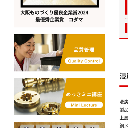
浸
浸炭
製
上
銅