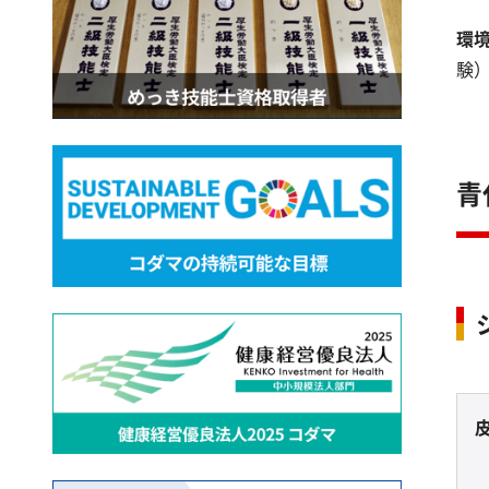
環
験
青