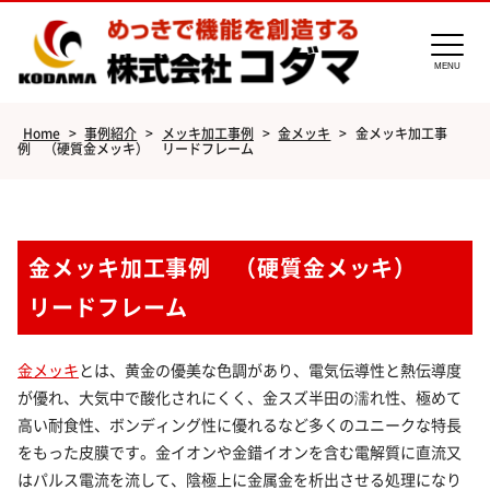
MENU
Home
>
事例紹介
>
メッキ加工事例
>
金メッキ
>
金メッキ加工事
例 （硬質金メッキ） リードフレーム
金メッキ加工事例 （硬質金メッキ）
リードフレーム
金メッキ
とは、黄金の優美な色調があり、電気伝導性と熱伝導度
が優れ、大気中で酸化されにくく、金スズ半田の濡れ性、極めて
高い耐食性、ボンディング性に優れるなど多くのユニークな特長
をもった皮膜です。金イオンや金錯イオンを含む電解質に直流又
はパルス電流を流して、陰極上に金属金を析出させる処理になり