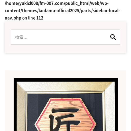
/home/yukicl008/fm-007.com/public_html/web/wp-
content/themes/kodama-official2025/parts/sidebar-local-
nav.php
on line
112
検
索: