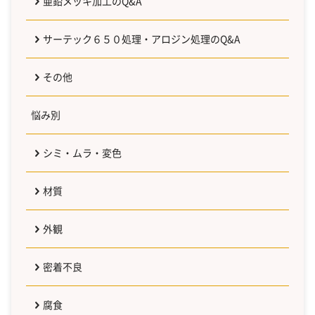
亜鉛メッキ加工のQ&A
サーテック６５０処理・アロジン処理のQ&A
その他
悩み別
シミ・ムラ・変色
材質
外観
密着不良
腐食