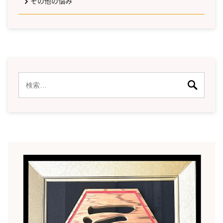
その他の悩み
検
索: