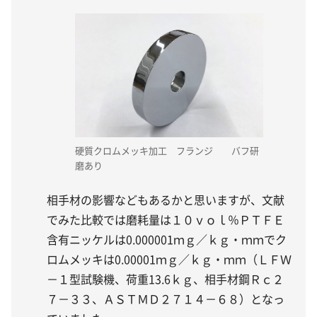
硬質クロムメッキ加工 フランジ バフ研
磨あり
相手材の影響などもあるかと思いますが、文献
でみた比較では磨耗量は１０ｖｏｌ％ＰＴＦＥ
含有ニッケルは0.000001ｍｇ／ｋｇ・ｍｍでク
ロムメッキは0.00001ｍｇ／ｋｇ・ｍｍ（ＬＦＷ
－１型試験機、荷重13.6ｋｇ、相手材鋼Ｒｃ２
７－３３、ＡＳＴＭＤ２７１４－６８）となっ