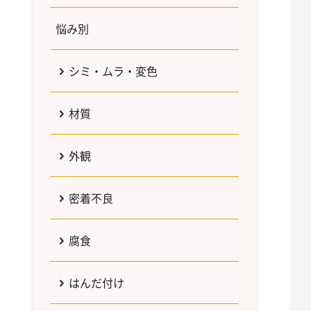
悩み別
シミ・ムラ・変色
材質
外観
密着不良
腐食
はんだ付け