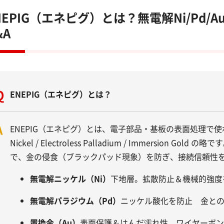
NEPIG（エネピグ）とは？無電解Ni/Pd
&A
Q
ENEPIG（エネピグ）とは？
A
ENEPIG（エネピグ）とは、電子部品・基板の表面処理で使われる
Nickel / Electroless Palladium / Immersi
で、金の侵食（ブラックパッド現象）を防ぎ、接続信頼性
無電解ニッケル（Ni）
下地層。拡散防止＆機械的強度
無電解パラジウム（Pd）
ニッケル酸化を防止 金と
置換金（Au）
表面保護＆はんだ濡れ性 ワイヤーボン