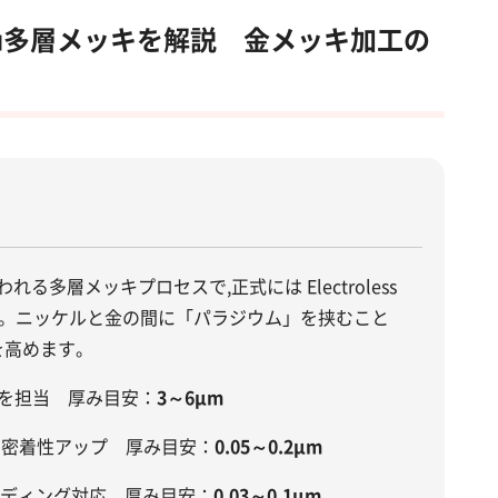
/Au多層メッキを解説 金メッキ加工の
多層メッキプロセスで,正式には Electroless
on Gold の略です。ニッケルと金の間に「パラジウム」を挟むこと
を高めます。
を担当 厚み目安：
3～6µm
の密着性アップ 厚み目安：
0.05～0.2µm
ディング対応 厚み目安：
0.03～0.1µm