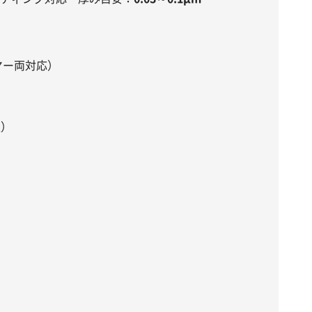
ヤー両対応）
服）