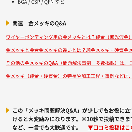
BGA / CSP / QFN など
関連 金メッキのQ&A
ワイヤーボンディング用の金メッキとは？純金（無光沢金
金メッキと金合金メッキの違いとは？純金メッキ・硬質金
その他の金メッキのQ&A（問題解決事例 多数掲載）は、
金メッキ（純金・硬質金）の特長や加工工程・事例などは
この「メッキ問題解決Q&A」が少しでもお役に立て
けると大変励みになります。※30秒で投稿でき
など、一言でも大歓迎です。
▼
口コミ投稿はこ