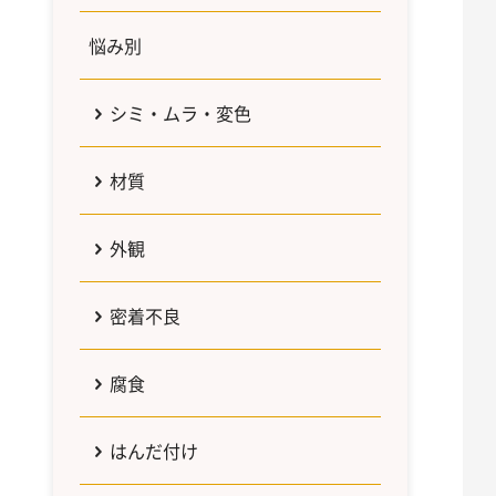
悩み別
シミ・ムラ・変色
材質
外観
密着不良
腐食
はんだ付け